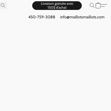
Livraison gratuite avec
150$ d'achat
450-759-3088
info@maillotsmaillots.com