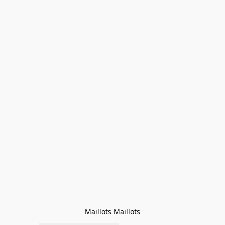
Maillots Maillots