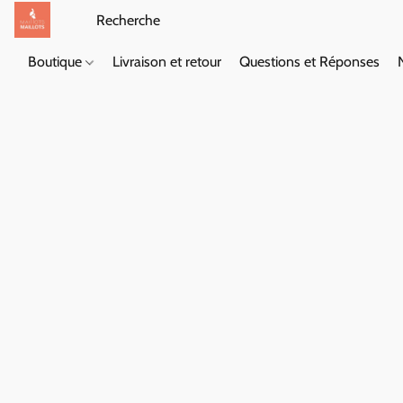
Boutique
Livraison et retour
Questions et Réponses