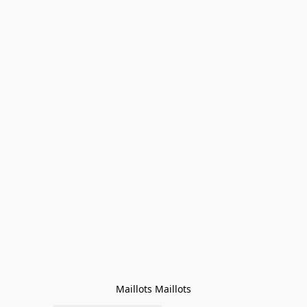
Maillots Maillots