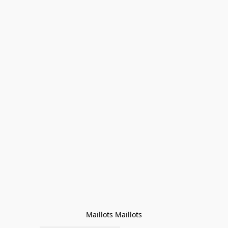
Maillots Maillots