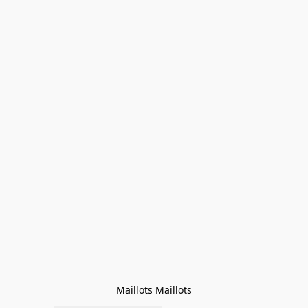
Maillots Maillots