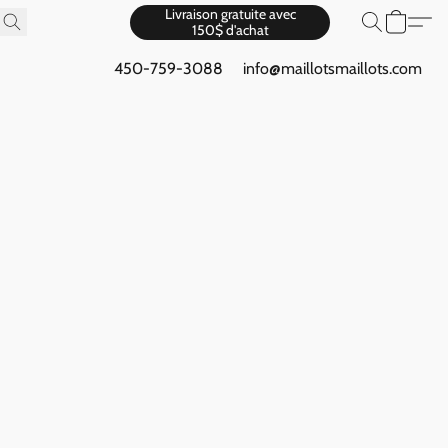
Livraison gratuite avec
150$ d'achat
450-759-3088
info@maillotsmaillots.com