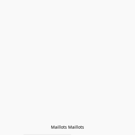
Maillots Maillots