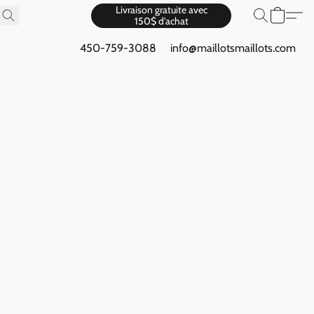
Livraison gratuite avec
150$ d'achat
450-759-3088
info@maillotsmaillots.com