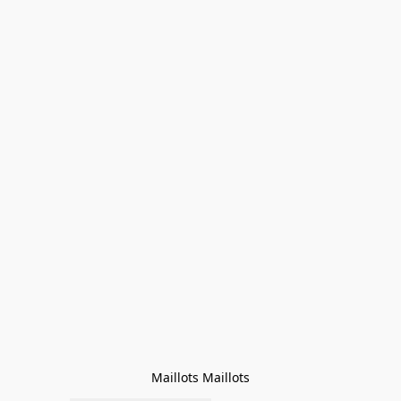
Maillots Maillots