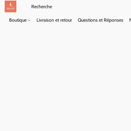
Boutique
Livraison et retour
Questions et Réponses