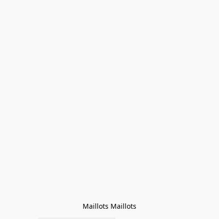
Maillots Maillots