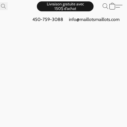
Livraison gratuite avec
150$ d'achat
450-759-3088
info@maillotsmaillots.com