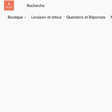
Boutique
Livraison et retour
Questions et Réponses