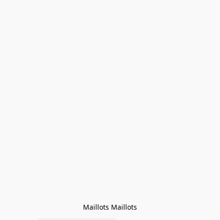
Maillots Maillots