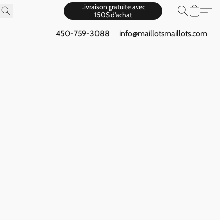
Livraison gratuite avec
150$ d'achat
450-759-3088
info@maillotsmaillots.com