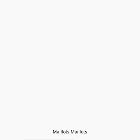
Maillots Maillots